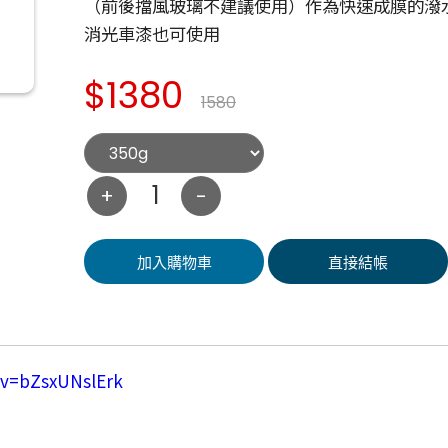
（前後擋風玻璃不建議使用）作為快速成膜的潑
消光車漆也可使用
$1380
1580
+
-
加入購物車
直接結帳
?v=bZsxUNslErk