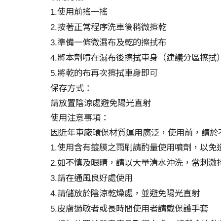
使用前搖一搖
1.
按著正常程序洗車後稍微擦乾
2.
準備一條微濕布及乾的擦拭布
3.
將本劑噴在濕布後擦拭車身（建議分區擦拭
4.
將乾的布再次擦拭車身即可
5.
保存方式：
請放置陰涼處避免陽光直射
使用注意事項：
因近年車廠環保材質運用廣泛，使用前，請於
使用含有鍍膜之雨刷請酌量使用噴劑，以免
1.
如不慎及眼睛，請以大量清水沖洗，當刺激
2.
請在通風良好處使用
3.
請儲放於陰涼乾燥處，並避免陽光直射
4.
皮膚過敏者或長時間使用者請戴保護手套
5.